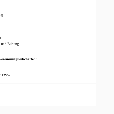
ng
g
r und Bildung
ereinsmitgliedschaften:
her FWW