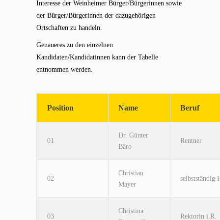
Interesse der Weinheimer Bürger/Bürgerinnen sowie
der Bürger/Bürgerinnen der dazugehörigen
Ortschaften zu handeln.
Genaueres zu den einzelnen
Kandidaten/Kandidatinnen kann der Tabelle
entnommen werden.
Position
Name
Beruf
Dr. Günter
01
Rentner
Bäro
Christian
02
selbstständig F
Mayer
Christina
03
Rektorin i.R.