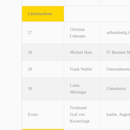
Lützelsachsen
Christian
27
selbstständig 
Lehmann
28
Michael Hain
IT Business 
29
Frank Waible
Unternehmens
Linda
30
Chemikerin
Metzinger
Ferdinand
Ersatz
Graf von
kaufm. Angest
Keyserlingk