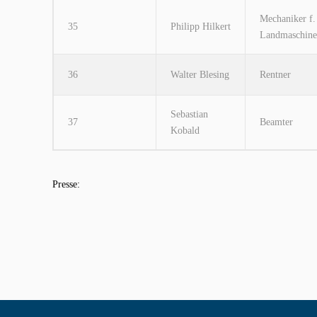
Mechaniker f.
35
Philipp Hilkert
Landmaschine
36
Walter Blesing
Rentner
Sebastian
37
Beamter
Kobald
Presse: