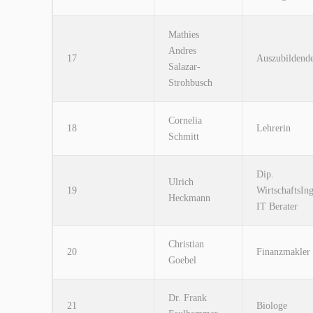
Mathies
Andres
17
Auszubildend
Salazar-
Strohbusch
Cornelia
18
Lehrerin
Schmitt
Dip.
Ulrich
19
WirtschaftsIng
Heckmann
IT Berater
Christian
20
Finanzmakler
Goebel
Dr. Frank
21
Biologe