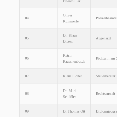
Eitenmüller
Oliver
04
Polizeibeamte
Kümmerle
Dr. Klaus
05
Augenarzt
Ditzen
Katrin
06
Richterin am 
Rauschenbusch
07
Klaus Flößer
Steuerberater
Dr. Mark
08
Rechtsanwalt
Schüßler
09
Dr.Thomas Ott
Diplomgeogr