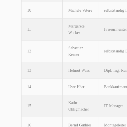
10
Michele Vetere
selbstständig 
Margarete
11
Friseurmeister
Wacker
Sebastian
12
selbstständig 
Kerner
13
Helmut Waas
Dipl. Ing. Ren
14
Uwe Hörr
Bankkaufman
Kathrin
15
IT Manager
Ohligmacher
16
Bernd Guthier
Montageleiter