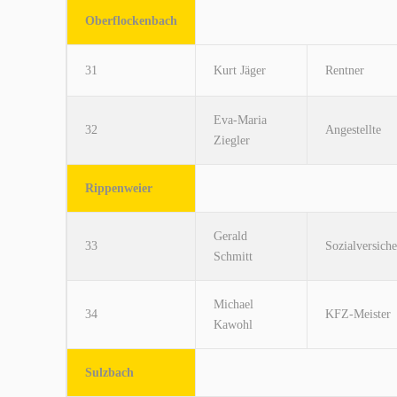
Oberflockenbach
31
Kurt Jäger
Rentner
Eva-Maria
32
Angestellte
Ziegler
Rippenweier
Gerald
33
Sozialversiche
Schmitt
Michael
34
KFZ-Meister
Kawohl
Sulzbach